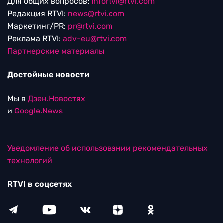
Для общих вопросов:
Infortvi@rtvi.com
Редакция RTVI:
news@rtvi.com
Маркетинг/PR:
pr@rtvi.com
Реклама RTVI:
adv-eu@rtvi.com
Партнерские материалы
Достойные новости
Мы в
Дзен.Новостях
и
Google.News
Уведомление об использовании рекомендательных
технологий
RTVI в соцсетях