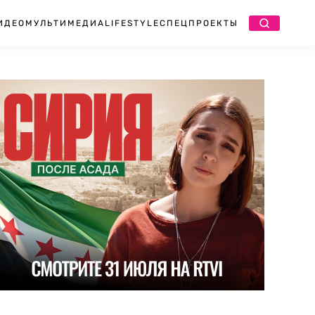
ИДЕО
МУЛЬТИМЕДИА
LIFESTYLE
СПЕЦПРОЕКТЫ