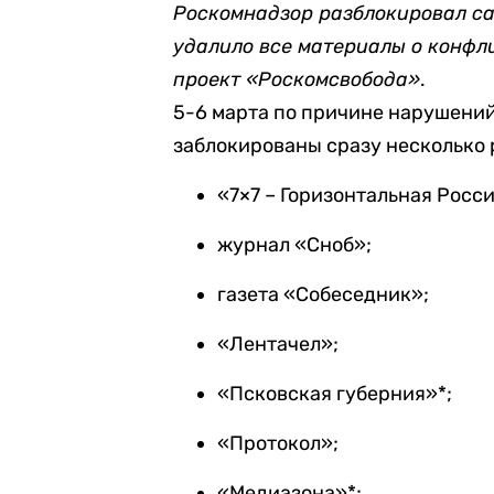
Роскомнадзор разблокировал са
удалило все материалы о конфли
проект «Роскомсвобода»
.
5-6 марта по причине нарушени
заблокированы сразу несколько 
«7×7 – Горизонтальная Росси
журнал «Сноб»;
газета «Собеседник»;
«Лентачел»;
«Псковская губерния»*;
«Протокол»;
«Медиазона»*;