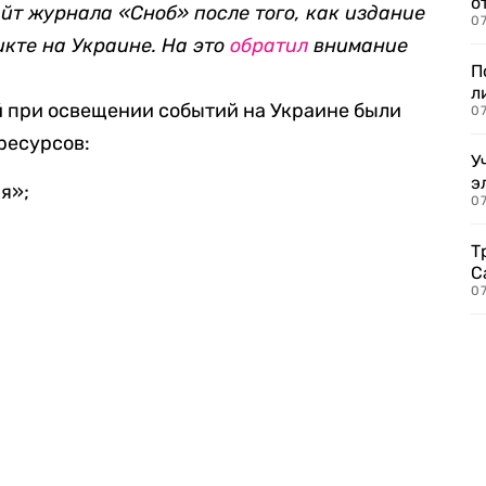
о
йт журнала «Сноб» после того, как издание
07
кте на Украине. На это
обратил
внимание
П
л
й при освещении событий на Украине были
07
ресурсов:
У
э
я»;
07
Т
С
07