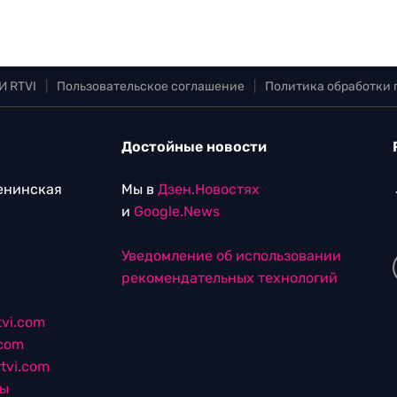
И RTVI
|
Пользовательское соглашение
|
Политика обработки
Достойные новости
Ленинская
Мы в
Дзен.Новостях
и
Google.News
Уведомление об использовании
рекомендательных технологий
vi.com
.com
tvi.com
лы