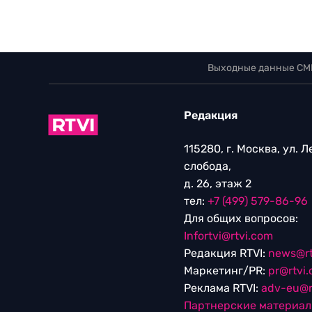
Выходные данные СМ
Редакция
115280, г. Москва, ул. 
слобода,
д. 26, этаж 2
тел:
+7 (499) 579-86-96
Для общих вопросов:
Infortvi@rtvi.com
Редакция RTVI:
news@rt
Маркетинг/PR:
pr@rtvi
Реклама RTVI:
adv-eu@r
Партнерские материа