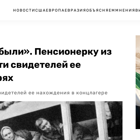
НОВОСТИ
США
ЕВРОПА
ЕВРАЗИЯ
ОБЪЯСНЯЕМ
МНЕНИЯ
В
 были». Пенсионерку из
ти свидетелей ее
рях
видетелей ее нахождения в концлагере