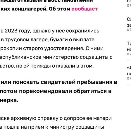
трижды отказали в восстановлении
о
07
ких концлагерей. Об этом
сообщает
С
з
в 2023 году, однако у нее сохранились
07
в трудовом лагере, бумаги о выплате
Т
ерокопии старого удостоверения. С ними
н
07
республиканское министерство соцзащиты с
ство, но ей трижды отказали в этом.
«
н
07
или поискать свидетелей пребывания в
А потом порекомендовали обратиться в
нерка.
ске архивную справку о допросе ее матери
а пошла на прием к министру соцзащиты