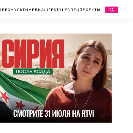
ИДЕО
МУЛЬТИМЕДИА
LIFESTYLE
СПЕЦПРОЕКТЫ