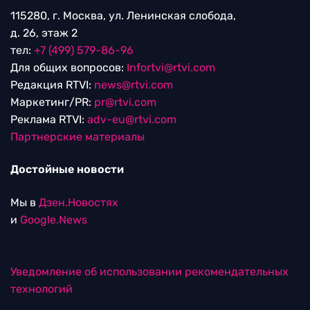
115280, г. Москва, ул. Ленинская слобода,
д. 26, этаж 2
тел:
+7 (499) 579-86-96
Для общих вопросов:
Infortvi@rtvi.com
Редакция RTVI:
news@rtvi.com
Маркетинг/PR:
pr@rtvi.com
Реклама RTVI:
adv-eu@rtvi.com
Партнерские материалы
Достойные новости
Мы в
Дзен.Новостях
и
Google.News
Уведомление об использовании рекомендательных
технологий