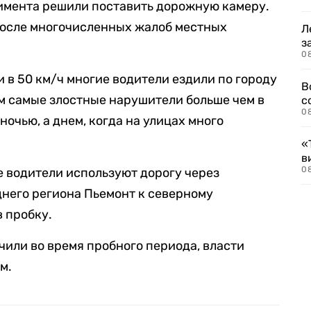
римента решили поставить дорожную камеру.
после многочисленных жалоб местных
Л
з
0
 в 50 км/ч многие водители ездили по городу
В
ом самые злостные нарушители больше чем в
с
0
ночью, а днем, когда на улицах много
«
в
0
е водители используют дорогу через
днего региона Пьемонт к северному
в пробку.
чили во время пробного периода, власти
м.