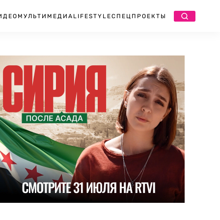
ИДЕО
МУЛЬТИМЕДИА
LIFESTYLE
СПЕЦПРОЕКТЫ