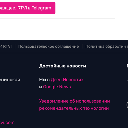
дящее. RTVI в Telegram
И RTVI
|
Пользовательское соглашение
|
Политика обработки
Достойные новости
Ленинская
Мы в
Дзен.Новостях
и
Google.News
Уведомление об использовании
рекомендательных технологий
vi.com