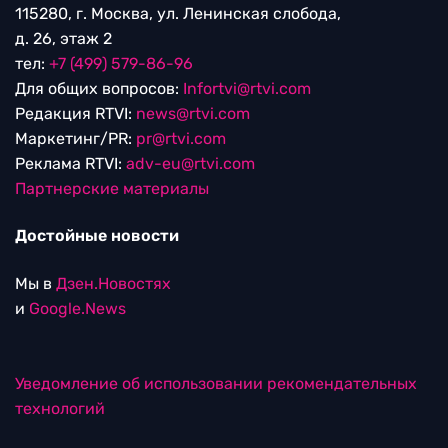
115280, г. Москва, ул. Ленинская слобода,
д. 26, этаж 2
тел:
+7 (499) 579-86-96
Для общих вопросов:
Infortvi@rtvi.com
Редакция RTVI:
news@rtvi.com
Маркетинг/PR:
pr@rtvi.com
Реклама RTVI:
adv-eu@rtvi.com
Партнерские материалы
Достойные новости
Мы в
Дзен.Новостях
и
Google.News
Уведомление об использовании рекомендательных
технологий