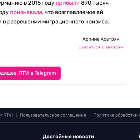
ерманию в 2015 году
прибыли
890 тысяч
году
признавала
, что возглавляемое ей
и в разрешении миграционного кризиса.
Арпине Асатрян
Связаться с автором
дящее. RTVI в Telegram
И RTVI
|
Пользовательское соглашение
|
Политика обработки
Достойные новости