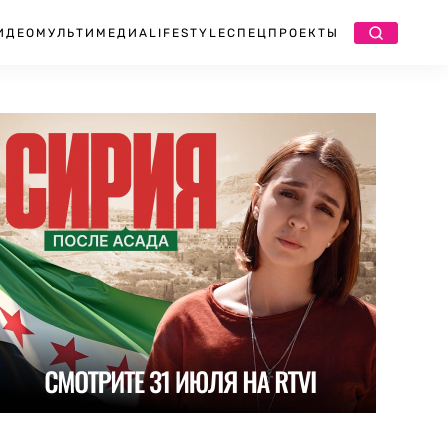
ИДЕО
МУЛЬТИМЕДИА
LIFESTYLE
СПЕЦПРОЕКТЫ