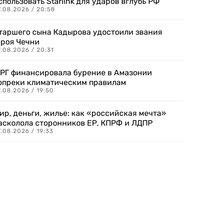
спользовать Starlink для ударов вглубь РФ
7.08.2026 / 20:58
таршего сына Кадырова удостоили звания
ероя Чечни
.08.2026 / 20:31
РГ финансировала бурение в Амазонии
опреки климатическим правилам
.08.2026 / 19:50
ир, деньги, жилье: как «российская мечта»
асколола сторонников ЕР, КПРФ и ЛДПР
.08.2026 / 19:33