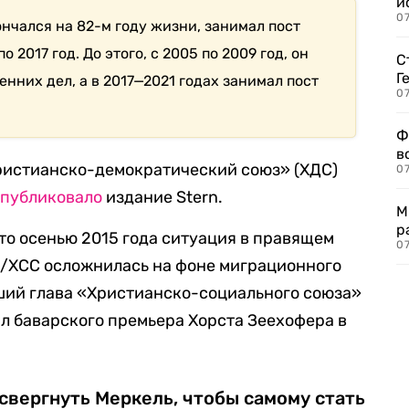
и
0
нчался на 82-м году жизни, занимал пост
 2017 год. До этого, с 2005 по 2009 год, он
С
Г
нних дел, а в 2017—2021 годах занимал пост
07
Ф
в
ристианско-демократический союз» (ХДС)
07
опубликовало
издание Stern.
М
р
что осенью 2015 года ситуация в правящем
07
С/ХСС осложнилась на фоне миграционного
ший глава «Христианско-социального союза»
л баварского премьера Хорста Зеехофера в
 свергнуть Меркель, чтобы самому стать