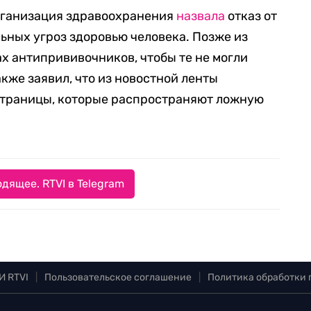
организация здравоохранения
назвала
отказ от
льных угроз здоровью человека. Позже из
ах антипрививочников, чтобы те не могли
акже заявил, что из новостной ленты
 страницы, которые распространяют ложную
дящее. RTVI в Telegram
И RTVI
|
Пользовательское соглашение
|
Политика обработки