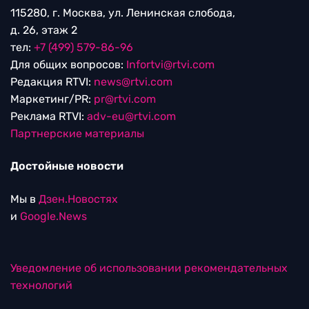
115280, г. Москва, ул. Ленинская слобода,
д. 26, этаж 2
тел:
+7 (499) 579-86-96
Для общих вопросов:
Infortvi@rtvi.com
Редакция RTVI:
news@rtvi.com
Маркетинг/PR:
pr@rtvi.com
Реклама RTVI:
adv-eu@rtvi.com
Партнерские материалы
Достойные новости
Мы в
Дзен.Новостях
и
Google.News
Уведомление об использовании рекомендательных
технологий