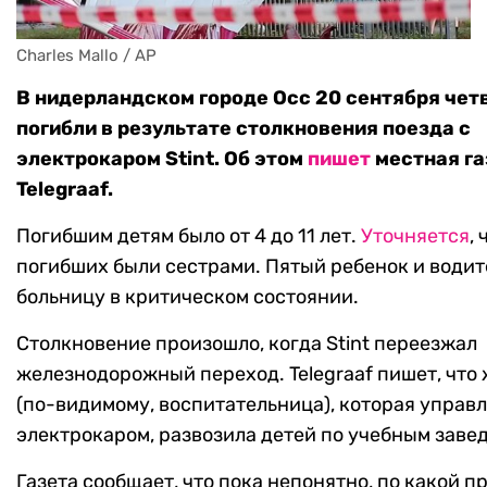
Charles Mallo / AP
В нидерландском городе Осс 20 сентября чет
погибли в результате столкновения поезда с
электрокаром Stint. Об этом
пишет
местная га
Telegraaf.
Погибшим детям было от 4 до 11 лет.
Уточняется
,
погибших были сестрами. Пятый ребенок и водит
больницу в критическом состоянии.
Столкновение произошло, когда Stint переезжал
железнодорожный переход. Telegraaf пишет, чт
(по-видимому, воспитательница), которая управ
электрокаром, развозила детей по учебным заве
Газета сообщает, что пока непонятно, по какой п