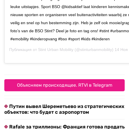
leuke uitstapjes. Sport BSO @kidsaktief laat kinderen kennisma
nieuwe sporten en organiseren veel buitenactiviteiten waarbij ze 
veilig en snel op hun bestemming zijn. Heb je zelf ook mooie/gra
foto’s van de BSO Stint? Deel je foto en tag ons! #stint #urbanmob
#emobility #kinderopvang #bso #sport #kids #kinderen
Публикация от
Stint Urban Mobility
(@stinturbanmobility)
14 Ноя 2
Объясняем происходящее. RTVI в Telegram
Путин вывел Шереметьево из стратегических
объектов: что будет с аэропортом
Rafale за триллионы: Франция готова продать