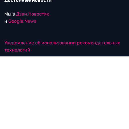
Достойные новости
Мы в
Дзен.Новостях
и
Google.News
Уведомление об использовании рекомендательных
технологий
RTVI в соцсетях
18+
© ООО "ЭрТиВиАй Продакшн". Все права защищены.