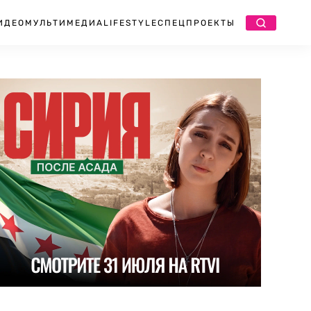
ИДЕО
МУЛЬТИМЕДИА
LIFESTYLE
СПЕЦПРОЕКТЫ