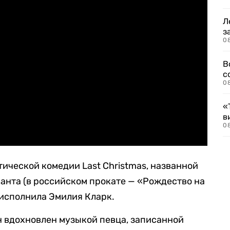
Л
з
0
В
с
0
«
в
0
тической комедии Last Christmas, названной
канта (в российском прокате — «Рождество на
 исполнила Эмилия Кларк.
он вдохновлен музыкой певца, записанной