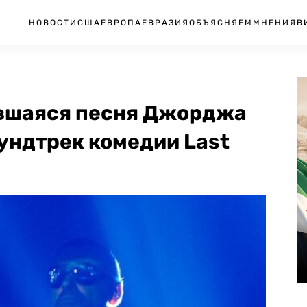
НОВОСТИ
США
ЕВРОПА
ЕВРАЗИЯ
ОБЪЯСНЯЕМ
МНЕНИЯ
В
авшаяся песня Джорджа
аундтрек комедии Last