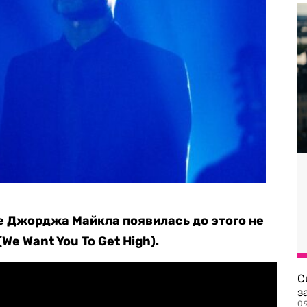
 Джорджа Майкла появилась до этого не
We Want You To Get High).
С
з
0