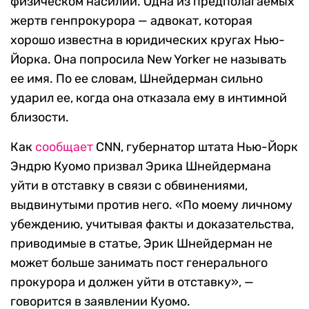
физическом насилии. Одна из предполагаемых
жертв генпрокурора — адвокат, которая
хорошо известна в юридических кругах Нью-
Йорка. Она попросила New Yorker не называть
ее имя. По ее словам, Шнейдерман сильно
ударил ее, когда она отказала ему в интимной
близости.
Как
сообщает
CNN, губернатор штата Нью-Йорк
Эндрю Куомо призвал Эрика Шнейдермана
уйти в отставку в связи с обвинениями,
выдвинутыми против него. «По моему личному
убеждению, учитывая факты и доказательства,
приводимые в статье, Эрик Шнейдерман не
может больше занимать пост генерального
прокурора и должен уйти в отставку», —
говорится в заявлении Куомо.