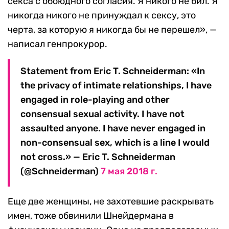
секса с обоюдного согласия. Я никого не бил. Я
никогда никого не принуждал к сексу, это
черта, за которую я никогда бы не перешел», —
написал генпрокурор.
Statement from Eric T. Schneiderman: «In
the privacy of intimate relationships, I have
engaged in role-playing and other
consensual sexual activity. I have not
assaulted anyone. I have never engaged in
non-consensual sex, which is a line I would
not cross.» — Eric T. Schneiderman
(@Schneiderman)
7 мая 2018 г.
Еще две женщины, не захотевшие раскрывать
имен, тоже обвинили Шнейдермана в