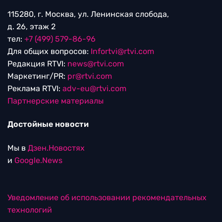
115280, г. Москва, ул. Ленинская слобода,
д. 26, этаж 2
тел:
+7 (499) 579-86-96
Для общих вопросов:
Infortvi@rtvi.com
Редакция RTVI:
news@rtvi.com
Маркетинг/PR:
pr@rtvi.com
Реклама RTVI:
adv-eu@rtvi.com
Партнерские материалы
Достойные новости
Мы в
Дзен.Новостях
и
Google.News
Уведомление об использовании рекомендательных
технологий