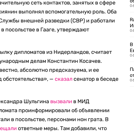
о
ачительную сеть контактов, занятых в сфере
06
сиянин выполнял вспомогательную роль. Оба
R
Службы внешней разведки (СВР) и работали
И
 посольстве в Гааге, утверждают
0
В
Е
сылку дипломатов из Нидерландов, считает
06
дународным делам Константин Косачев.
П
звестно, абсолютно предсказуема, и ее
о
д обстоятельства», —
сказал
сенатор в беседе
06
ександра Шульгина
вызвали
в МИД
пломата проинформировали об объявлении
али в посольстве, персонами нон грата. В
бещали
ответные меры. Там добавили, что