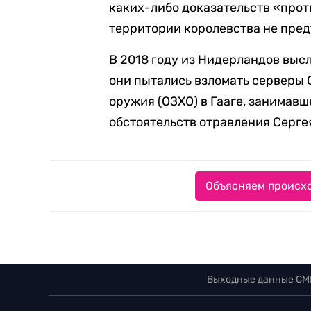
каких-либо доказательств «про
территории королевства не пред
В 2018 году из Нидерландов высл
они пытались взломать серверы
оружия (ОЗХО) в Гааге, занимав
обстоятельств отравления Серге
Объясняем происхо
Выходные данные СМ