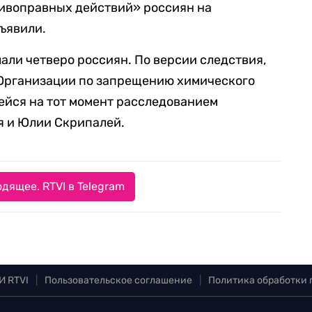
тивоправных действий» россиян на
ъявили.
али четверо россиян. По версии следствия,
 Организации по запрещению химического
шейся на тот момент расследованием
я и Юлии Скрипалей.
дящее. RTVI в Telegram
И RTVI
|
Пользовательское соглашение
|
Политика обработки