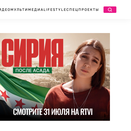
ИДЕО
МУЛЬТИМЕДИА
LIFESTYLE
СПЕЦПРОЕКТЫ