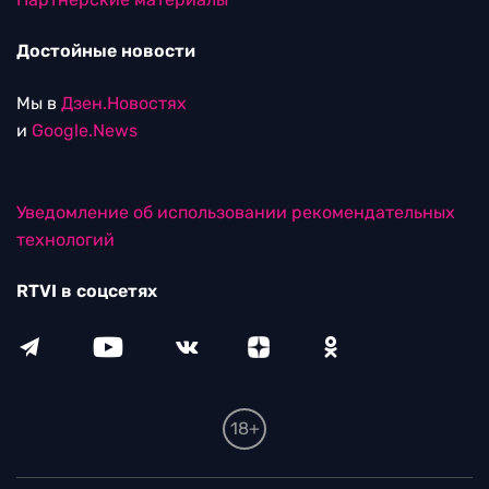
Достойные новости
Мы в
Дзен.Новостях
и
Google.News
Уведомление об использовании рекомендательных
технологий
RTVI в соцсетях
18+