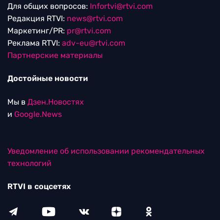
Для общих вопросов:
Infortvi@rtvi.com
Редакция RTVI:
news@rtvi.com
Маркетинг/PR:
pr@rtvi.com
Реклама RTVI:
adv-eu@rtvi.com
Партнерские материалы
Достойные новости
Мы в
Дзен.Новостях
и
Google.News
Уведомление об использовании рекомендательных
технологий
RTVI в соцсетях