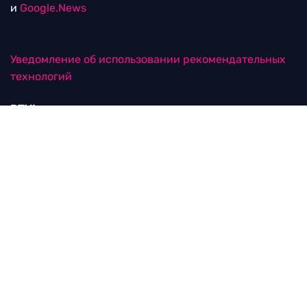
и
Google.News
Уведомление об использовании рекомендательных
технологий
RTVI в соцсетях
18+
© ООО "ЭрТиВиАй Продакшн". Все права защищены.
При цитировании материалов активная
гиперссылка на rtvi.com обязательна