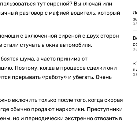
ь пользоваться тут сиреной? Выключай или
ычный разговор с мафией водитель, который
Л
з
0
помощи с включенной сиреной с двух сторон
В
с
 стали стучать в окна автомобиля.
0
боятся шума, а часто принимают
«
цию. Поэтому, когда в процессе сделки они
в
0
тся прерывать «работу» и убегать. Очень
но включить только после того, когда скорая
 где обычно продают наркотики. Преступники
ены, но и периодически экстренно отвозить в