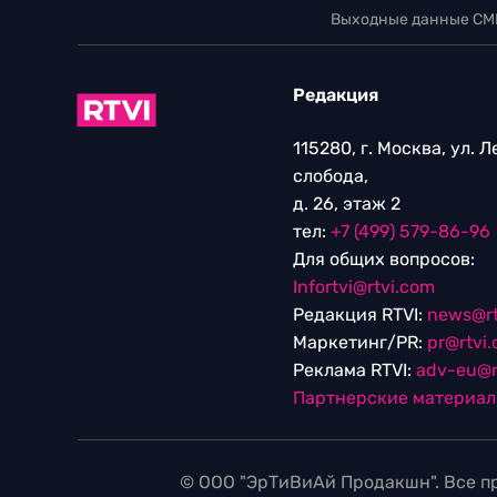
Выходные данные СМ
Редакция
115280, г. Москва, ул. 
слобода,
д. 26, этаж 2
тел:
+7 (499) 579-86-96
Для общих вопросов:
Infortvi@rtvi.com
Редакция RTVI:
news@rt
Маркетинг/PR:
pr@rtvi
Реклама RTVI:
adv-eu@r
Партнерские материа
© ООО "ЭрТиВиАй Продакшн". Все пр