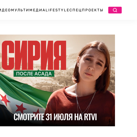
ИДЕО
МУЛЬТИМЕДИА
LIFESTYLE
СПЕЦПРОЕКТЫ