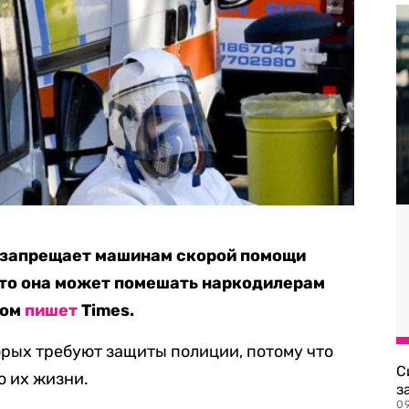
 запрещает машинам скорой помощи
что она может помешать наркодилерам
том
пишет
Times.
орых требуют защиты полиции, потому что
С
 их жизни.
з
0