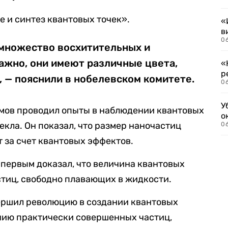
 и синтез квантовых точек».
«
в
06
множество восхитительных и
ажно, они имеют различные цвета,
«
р
, — пояснили в нобелевском комитете.
06
У
имов проводил опыты в наблюдении квантовых
о
екла. Он показал, что размер наночастиц
06
т за счет квантовых эффектов.
 первым доказал, что величина квантовых
стиц, свободно плавающих в жидкости.
вершил революцию в создании квантовых
анию практически совершенных частиц,