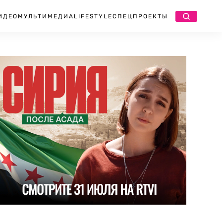
ИДЕО
МУЛЬТИМЕДИА
LIFESTYLE
СПЕЦПРОЕКТЫ