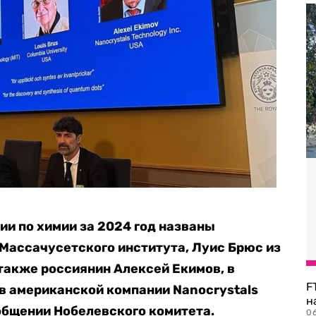
и по химии за 2024 год названы
Массачусетского института, Луиc Брюс из
также россиянин Алексей Екимов, в
F
в американской компании Nanocrystals
н
ообщении Нобелевского комитета.
06