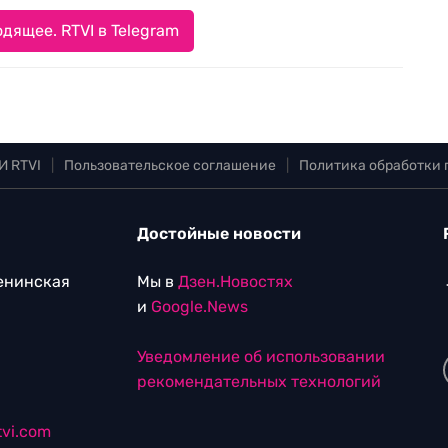
дящее. RTVI в Telegram
И RTVI
|
Пользовательское соглашение
|
Политика обработки
Достойные новости
Ленинская
Мы в
Дзен.Новостях
и
Google.News
Уведомление об использовании
рекомендательных технологий
vi.com