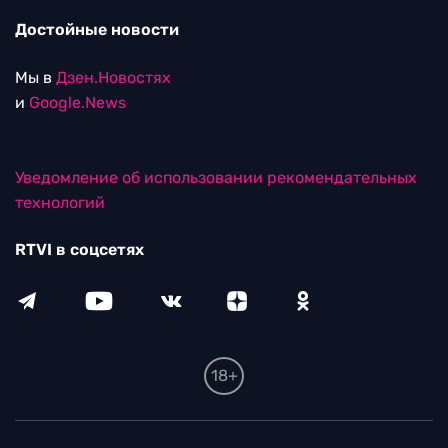
Достойные новости
Мы в
Дзен.Новостях
и
Google.News
Уведомление об использовании рекомендательных
технологий
RTVI в соцсетях
18+