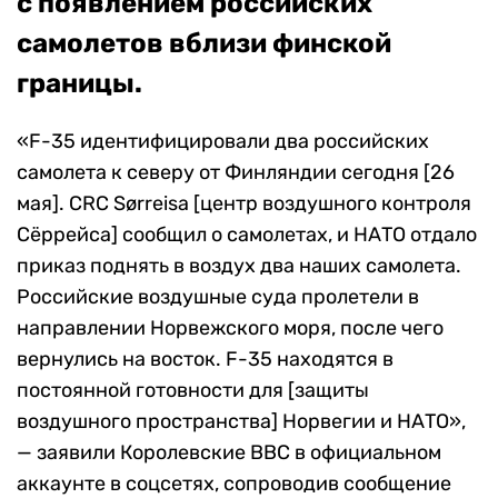
с появлением российских
самолетов вблизи финской
границы.
«
F-35
идентифицировали два российских
самолета к северу от Финляндии сегодня
[
26
мая
].
CRC Sørreisa
[
центр воздушного контроля
Сёррейса
]
сообщил о самолетах, и НАТО отдало
приказ поднять в воздух два наших самолета.
Российские воздушные суда пролетели в
направлении Норвежского моря, после чего
вернулись на восток.
F-35
находятся в
постоянной готовности для
[
защиты
воздушного пространства
]
Норвегии и НАТО»,
— заявили Королевские ВВС в официальном
аккаунте в соцсетях, сопроводив сообщение