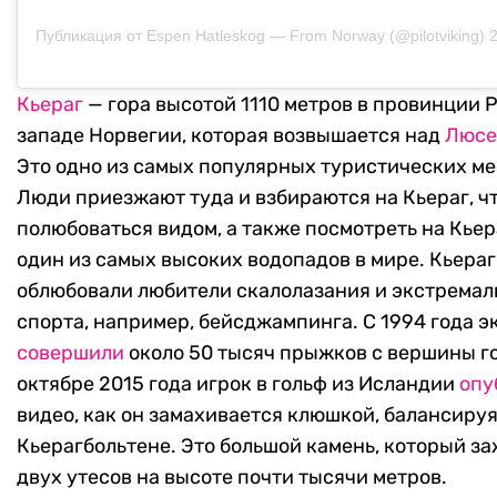
Публикация от Espen Hatleskog — From Norway (@pilotviking)
2
Кьераг
— гора высотой 1110 метров в провинции 
западе Норвегии, которая возвышается над
Люсе
Это одно из самых популярных туристических мес
Люди приезжают туда и взбираются на Кьераг, ч
полюбоваться видом, а также посмотреть на Кье
один из самых высоких водопадов в мире. Кьераг
облюбовали любители скалолазания и экстремал
спорта, например, бейсджампинга. С 1994 года 
совершили
около 50 тысяч прыжков с вершины го
октябре 2015 года игрок в гольф из Исландии
опу
видео, как он замахивается клюшкой, балансируя
Кьерагбольтене. Это большой камень, который з
двух утесов на высоте почти тысячи метров.