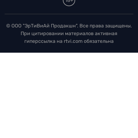
18+
© ООО "ЭрТиВиАй Продакшн". Все права защищены.
При цитировании материалов активная
гиперссылка на rtvi.com обязательна