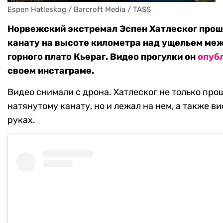
Espen Hatleskog / Barcroft Media / TASS
Норвежский экстремал Эспен Хатлеског прош
канату на высоте километра над ущельем ме
горного плато Кьераг. Видео прогулки он
опуб
своем инстаграме.
Видео снимали с дрона. Хатлеског не только про
натянутому канату, но и лежал на нем, а также ви
руках.