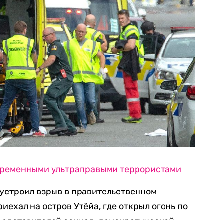
овременными ультраправыми террористами
 устроил взрыв в правительственном
риехал на остров Утёйа, где открыл огонь по