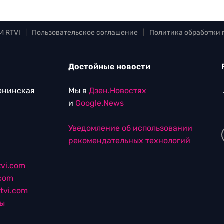
И RTVI
|
Пользовательское соглашение
|
Политика обработки
Достойные новости
Ленинская
Мы в
Дзен.Новостях
и
Google.News
Уведомление об использовании
рекомендательных технологий
vi.com
.com
tvi.com
лы