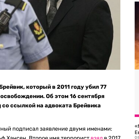
рейвик, который в 2011 году убил 77
 освобождении. Об этом 16 сентября
 со ссылкой на адвоката Брейвика
«
тный подписал заявление двумя именами:
Е
ьф Хансен. Второе имя террорист
взял
в 2017
0