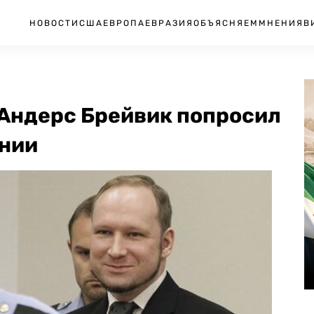
НОВОСТИ
США
ЕВРОПА
ЕВРАЗИЯ
ОБЪЯСНЯЕМ
МНЕНИЯ
В
Андерс Брейвик попросил
ении