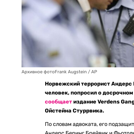
Архивное фотоFrank Augstein / AP
Норвежский террорист Андерс Б
человек, попросил о досрочном
сообщает
издание Verdens Gang
Ойстейна Стуррвика.
По словам адвоката, его подзащи
Андерс Беринг Брейвик и Фьотол