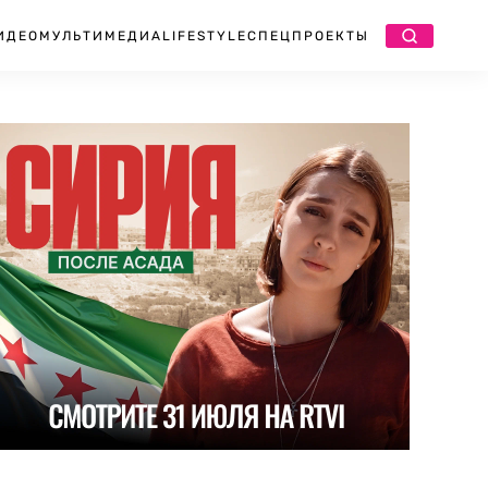
ИДЕО
МУЛЬТИМЕДИА
LIFESTYLE
СПЕЦПРОЕКТЫ