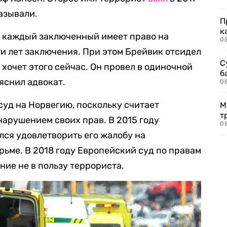
азывали.
П
к
и каждый заключенный имеет право на
0
и лет заключения. При этом Брейвик отсидел
С
 хочет этого сейчас. Он провел в одиночной
б
яснил адвокат.
0
суд на Норвегию, поскольку считает
М
т
арушением своих прав. В 2015 году
0
лся удовлетворить его жалобу на
ьме. В 2018 году Европейский суд по правам
ние не в пользу террориста.