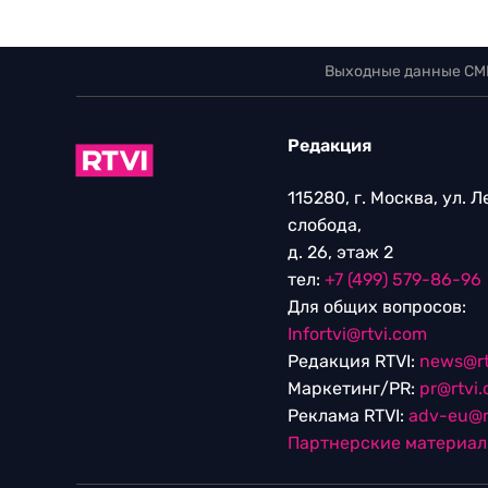
Выходные данные СМ
Редакция
115280, г. Москва, ул. 
слобода,
д. 26, этаж 2
тел:
+7 (499) 579-86-96
Для общих вопросов:
Infortvi@rtvi.com
Редакция RTVI:
news@rt
Маркетинг/PR:
pr@rtvi
Реклама RTVI:
adv-eu@r
Партнерские материа