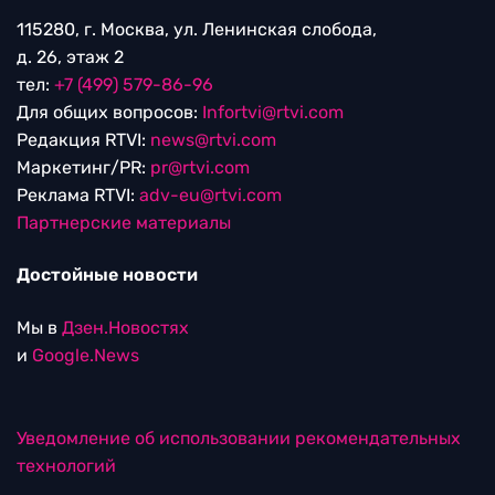
115280, г. Москва, ул. Ленинская слобода,
д. 26, этаж 2
тел:
+7 (499) 579-86-96
Для общих вопросов:
Infortvi@rtvi.com
Редакция RTVI:
news@rtvi.com
Маркетинг/PR:
pr@rtvi.com
Реклама RTVI:
adv-eu@rtvi.com
Партнерские материалы
Достойные новости
Мы в
Дзен.Новостях
и
Google.News
Уведомление об использовании рекомендательных
технологий