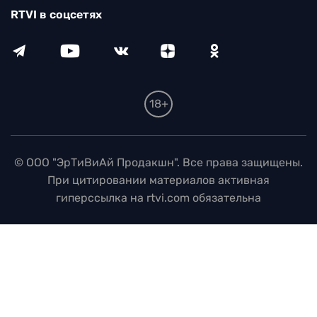
RTVI в соцсетях
18+
© ООО "ЭрТиВиАй Продакшн". Все права защищены.
При цитировании материалов активная
гиперссылка на rtvi.com обязательна