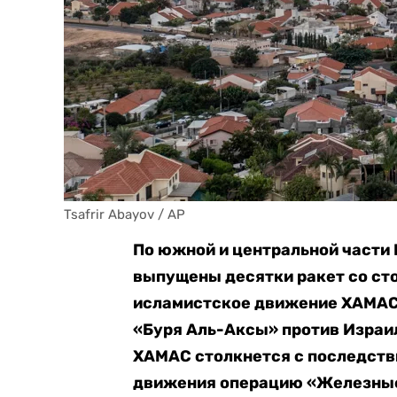
Tsafrir Abayov / AP
По южной и центральной части И
выпущены десятки ракет со ст
исламистское движение ХАМАС 
«Буря Аль-Аксы» против Израил
ХАМАС столкнется с последстви
движения операцию «Железные 