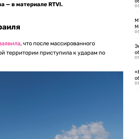
о
а — в материале RTVI.
0
М
раиля
М
05
заявила
, что после массированного
Э
ой территории приступила к ударам по
о
05
«
о
05