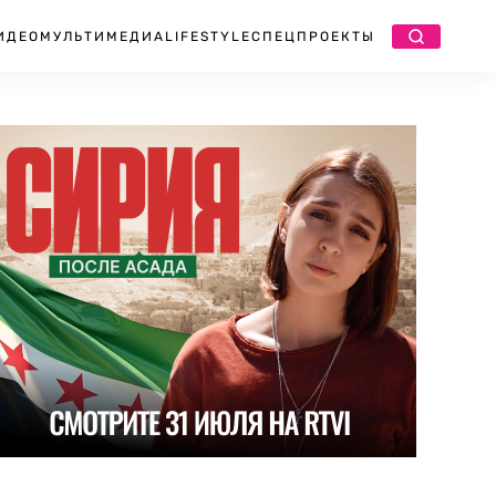
ИДЕО
МУЛЬТИМЕДИА
LIFESTYLE
СПЕЦПРОЕКТЫ