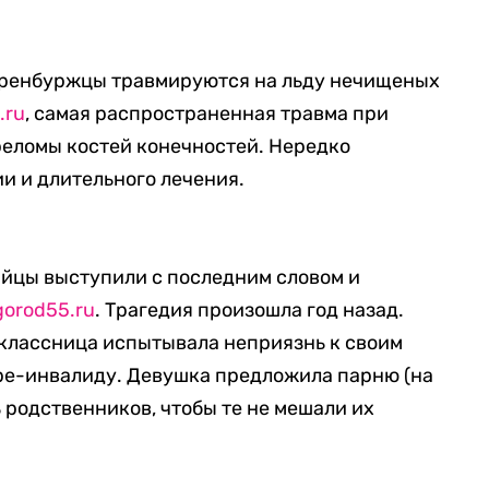
 оренбуржцы травмируются на льду нечищеных
.ru
, самая распространенная травма при
реломы костей конечностей. Нередко
и и длительного лечения.
ийцы выступили с последним словом и
gorod55.ru
. Трагедия произошла год назад.
иклассница испытывала неприязнь к своим
тре-инвалиду. Девушка предложила парню (на
ь родственников, чтобы те не мешали их