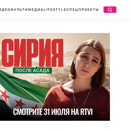
ИДЕО
МУЛЬТИМЕДИА
LIFESTYLE
СПЕЦПРОЕКТЫ