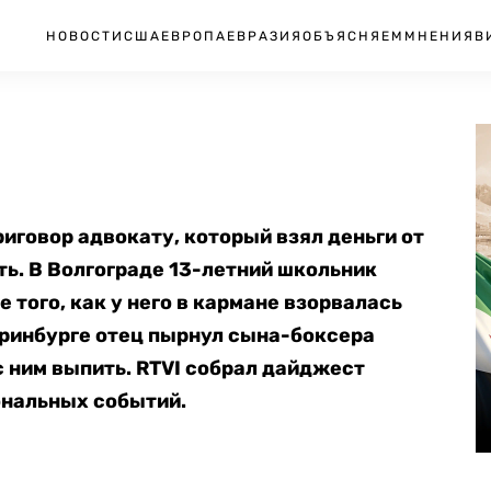
НОВОСТИ
США
ЕВРОПА
ЕВРАЗИЯ
ОБЪЯСНЯЕМ
МНЕНИЯ
В
иговор адвокату, который взял деньги от
ать. В Волгограде 13-летний школьник
 того, как у него в кармане взорвалась
еринбурге отец пырнул сына-боксера
 с ним выпить. RTVI собрал дайджест
ональных событий.