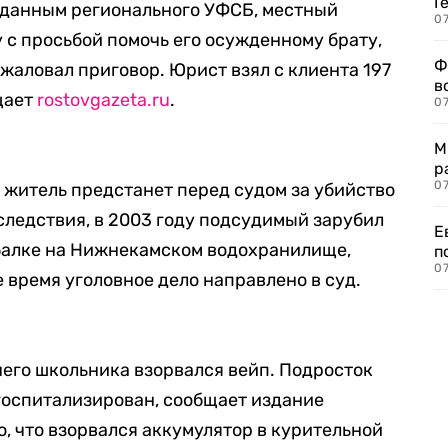
Г
 данным регионального УФСБ, местный
07
 с просьбой помочь его осужденному брату,
Ф
жаловал приговор. Юрист взял с клиента 197
в
бщает
rostovgazeta.ru
.
07
М
р
07
 житель предстанет перед судом за убийство
следствия, в 2003 году подсудимый зарубил
Е
ыбалке на Нижнекамском водохранилище,
п
07
е время уголовное дело направлено в суд.
него школьника взорвался вейп. Подросток
госпитализирован, сообщает издание
о, что взорвался аккумулятор в курительной