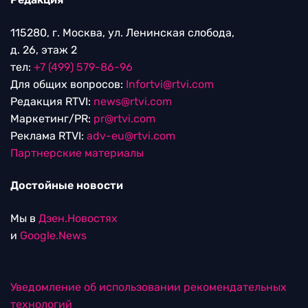
115280, г. Москва, ул. Ленинская слобода,
д. 26, этаж 2
тел:
+7 (499) 579-86-96
Для общих вопросов:
Infortvi@rtvi.com
Редакция RTVI:
news@rtvi.com
Маркетинг/PR:
pr@rtvi.com
Реклама RTVI:
adv-eu@rtvi.com
Партнерские материалы
Достойные новости
Мы в
Дзен.Новостях
и
Google.News
Уведомление об использовании рекомендательных
технологий