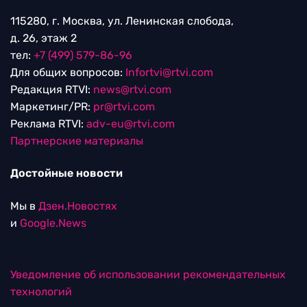
115280, г. Москва, ул. Ленинская слобода,
д. 26, этаж 2
тел:
+7 (499) 579-86-96
Для общих вопросов:
Infortvi@rtvi.com
Редакция RTVI:
news@rtvi.com
Маркетинг/PR:
pr@rtvi.com
Реклама RTVI:
adv-eu@rtvi.com
Партнерские материалы
Достойные новости
Мы в
Дзен.Новостях
и
Google.News
Уведомление об использовании рекомендательных
технологий