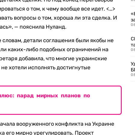
оваться о том, к чему вообще все идет. <…>
«
вать вопросы о том, хороша ли эта сделка. И
з
08
ась», — пояснила Нуланд.
С
е словам, детали соглашения были якобы не
т
али каких-либо подобных ограничений на
0
ретаря добавила, что многие украинские
У
и не хотели исполнять достигнутые
Б
0
плюс: парад мирных планов по
начала вооруженного конфликта на Украине
а его мирно урегулировать. Проект