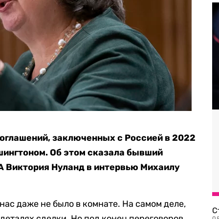
оглашений, заключенных с Россией в 2022
ашингтоном. Об этом сказала бывший
А Виктория Нуланд в интервью Михаилу
ас даже не было в комнате. На самом деле,
С
 деталях сделки. Но под конец переговоров
08