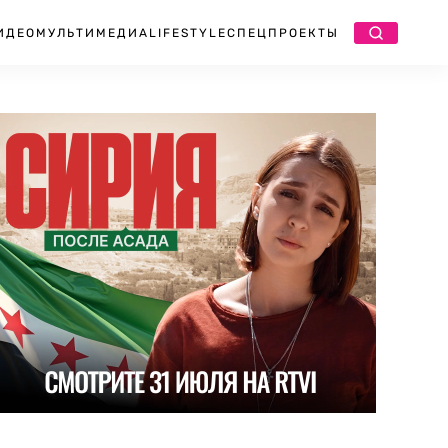
ИДЕО
МУЛЬТИМЕДИА
LIFESTYLE
СПЕЦПРОЕКТЫ