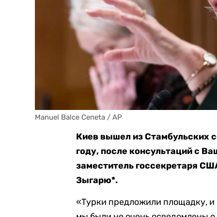
Manuel Balce Ceneta / AP
Киев вышел из Стамбульских с
году, после консультаций с В
заместитель госсекретаря СШ
Зыгарю*.
«Турки предложили площадку, и н
мы были не очень осведомлены о