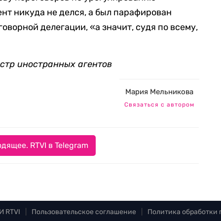
ент никуда не делся, а был парафирован
ворной делегации, «а значит, судя по всему,
естр иностранных агентов
Мария Мельникова
Связаться с автором
дящее. RTVI в Telegram
И RTVI
|
Пользовательское соглашение
|
Политика обработки