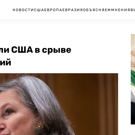
НОВОСТИ
США
ЕВРОПА
ЕВРАЗИЯ
ОБЪЯСНЯЕМ
МНЕНИЯ
В
ли США в срыве
ний