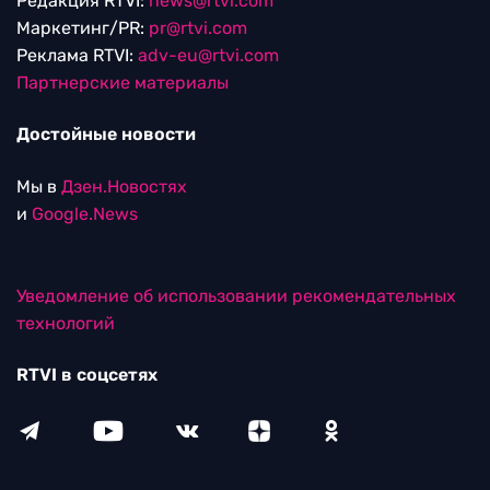
Редакция RTVI:
news@rtvi.com
Маркетинг/PR:
pr@rtvi.com
Реклама RTVI:
adv-eu@rtvi.com
Партнерские материалы
Достойные новости
Мы в
Дзен.Новостях
и
Google.News
Уведомление об использовании рекомендательных
технологий
RTVI в соцсетях