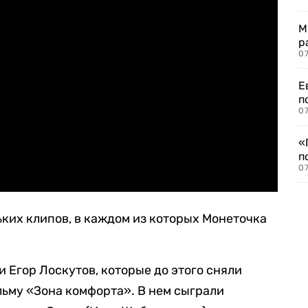
М
р
07
Е
п
07
«
п
07
ьких клипов, в каждом из которых Монеточка
 Егор Лоскутов, которые до этого сняли
ьму «Зона комфорта». В нем сыграли