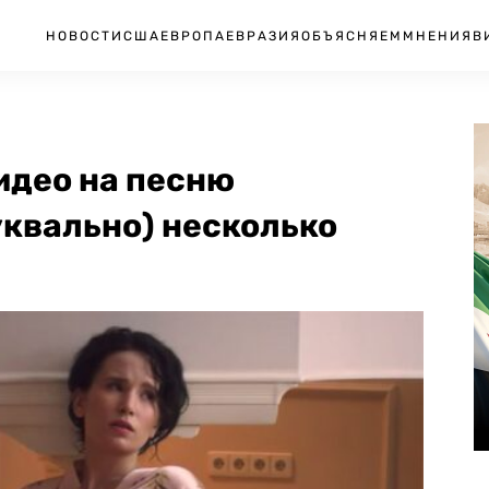
НОВОСТИ
США
ЕВРОПА
ЕВРАЗИЯ
ОБЪЯСНЯЕМ
МНЕНИЯ
В
идео на песню
уквально) несколько