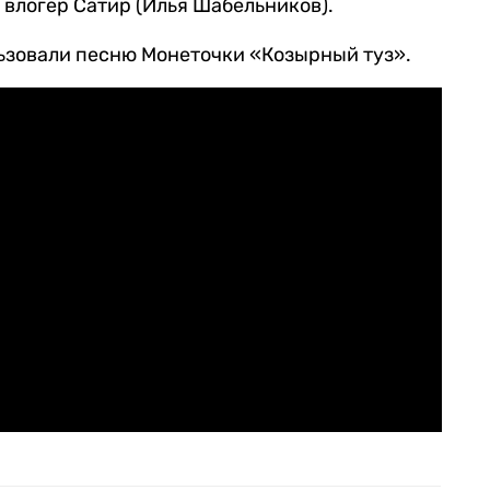
влогер Сатир (Илья Шабельников).
льзовали песню Монеточки «Козырный туз».