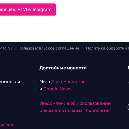
дящее. RTVI в Telegram
И RTVI
|
Пользовательское соглашение
|
Политика обработки
Достойные новости
Ленинская
Мы в
Дзен.Новостях
и
Google.News
Уведомление об использовании
рекомендательных технологий
vi.com