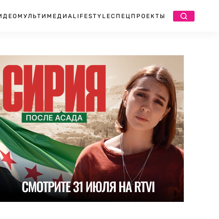
ИДЕО
МУЛЬТИМЕДИА
LIFESTYLE
СПЕЦПРОЕКТЫ