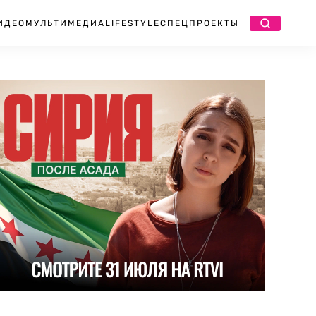
ИДЕО
МУЛЬТИМЕДИА
LIFESTYLE
СПЕЦПРОЕКТЫ