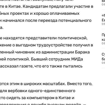
Б
0
е в Китае. Кандидатам предлагали участие в
бных проектах и хорошо оплачиваемых
«
и начинался после переезда потенциального
Е
0
а.
П
е находятся представители политической,
к
0
жение о выгодном трудоустройстве получил в
ленный чиновник из администрации Барака
С
ней политикой. Бывший сотрудник МИДа
б
0
ссказал газете, что его также пытались
ся этим в широких масштабах. Вместо того,
 для вербовки одного-единственного
то сидеть за компьютером в Китае и
 предложения о дружбе тысячам людей», —