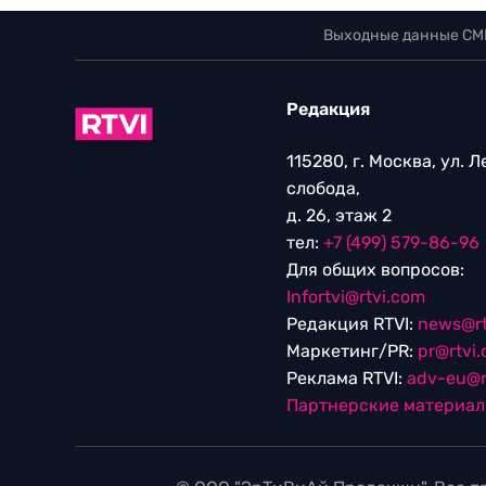
Выходные данные СМ
Редакция
115280, г. Москва, ул. 
слобода,
д. 26, этаж 2
тел:
+7 (499) 579-86-96
Для общих вопросов:
Infortvi@rtvi.com
Редакция RTVI:
news@rt
Маркетинг/PR:
pr@rtvi
Реклама RTVI:
adv-eu@r
Партнерские материа