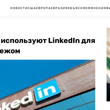
НОВОСТИ
США
ЕВРОПА
ЕВРАЗИЯ
ОБЪЯСНЯЕМ
МНЕНИЯ
В
используют LinkedIn для
бежом