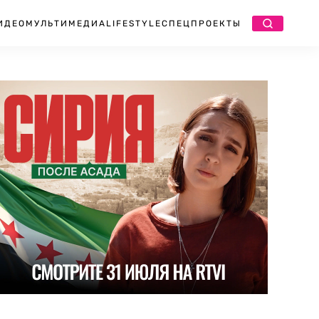
ИДЕО
МУЛЬТИМЕДИА
LIFESTYLE
СПЕЦПРОЕКТЫ