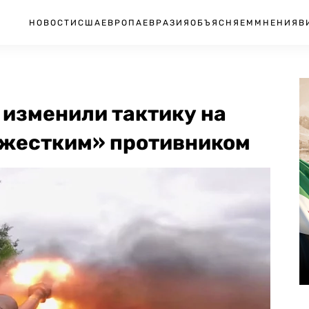
НОВОСТИ
США
ЕВРОПА
ЕВРАЗИЯ
ОБЪЯСНЯЕМ
МНЕНИЯ
В
 изменили тактику на
е жестким» противником