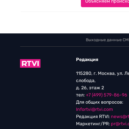
Объясняем происхо
Выходные данные СМ
Редакция
115280, г. Москва, ул. 
слобода,
д. 26, этаж 2
тел:
+7 (499) 579-86-96
Для общих вопросов:
Infortvi@rtvi.com
Редакция RTVI:
news@rt
Маркетинг/PR:
pr@rtvi