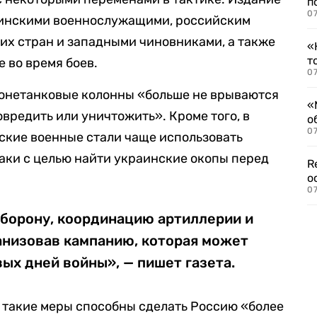
п
07
раинскими военнослужащими, российским
их стран и западными чиновниками, а также
«
т
 во время боев.
07
ронетанковые колонны «больше не врываются
«
овредить или уничтожить». Кроме того, в
о
07
йские военные стали чаще использовать
аки с целью найти украинские окопы перед
R
о
07
борону, координацию артиллерии и
анизовав кампанию, которая может
вых дней войны», — пишет газета.
 такие меры способны сделать Россию «более