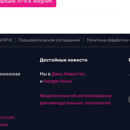
дящее. RTVI в Telegram
И RTVI
|
Пользовательское соглашение
|
Политика обработки
Достойные новости
Ленинская
Мы в
Дзен.Новостях
и
Google.News
Уведомление об использовании
рекомендательных технологий
vi.com
.com