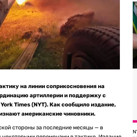
актику на линии соприкосновения на
ординацию артиллерии и поддержку с
York Times (NYT). Как сообщило издание,
ризнают американские чиновники.
йской стороны за последние месяцы — в
N
 с некоторыми переменами в тактике. Издание