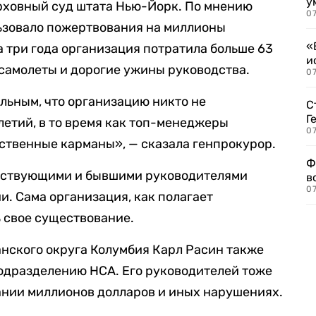
у
рховный суд штата Нью-Йорк. По мнению
07
ьзовало пожертвования на миллионы
«
а три года организация потратила больше 63
и
 самолеты и дорогие ужины руководства.
0
льным, что организацию никто не
С
Г
летий, в то время как топ-менеджеры
07
ственные карманы», — сказала генпрокурор.
Ф
йствующими и бывшими руководителями
в
07
. Сама организация, как полагает
 свое существование.
нского округа Колумбия Карл Расин также
 подразделению НСА. Его руководителей тоже
ании миллионов долларов и иных нарушениях.