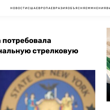
НОВОСТИ
США
ЕВРОПА
ЕВРАЗИЯ
ОБЪЯСНЯЕМ
МНЕНИЯ
В
 потребовала
нальную стрелковую