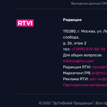
Выходные данные СМ
Редакция
115280, г. Москва, ул. 
слобода,
д. 26, этаж 2
тел:
+7 (499) 579-86-96
Для общих вопросов:
Infortvi@rtvi.com
Редакция RTVI:
news@rt
Маркетинг/PR:
pr@rtvi
Реклама RTVI:
adv-eu@r
Партнерские материа
© ООО "ЭрТиВиАй Продакшн". Все пр