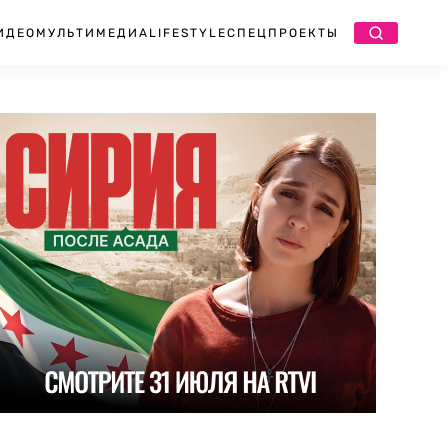
ИДЕО
МУЛЬТИМЕДИА
LIFESTYLE
СПЕЦПРОЕКТЫ