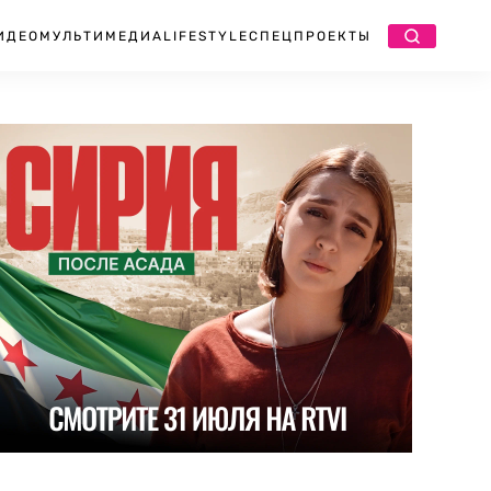
ИДЕО
МУЛЬТИМЕДИА
LIFESTYLE
СПЕЦПРОЕКТЫ