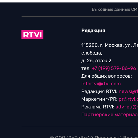
Выходные данные СМ
Редакция
115280, г. Москва, ул. 
слобода,
д. 26, этаж 2
тел:
+7 (499) 579-86-96
Для общих вопросов:
Infortvi@rtvi.com
Редакция RTVI:
news@rt
Маркетинг/PR:
pr@rtvi
Реклама RTVI:
adv-eu@r
Партнерские материа
© ООО "ЭрТиВиАй Продакшн". Все пр