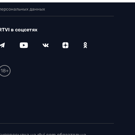
 персональных данных
RTVI в соцсетях
18+
иперссылка на rtvi.com обязательна