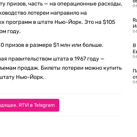
о
ту призов, часть — на операционные расходы,
06
уководство лотереи направило на
R
 программ в штате Нью-Йорк. Это на $105
И
ом году.
0
20 призов в размере $1 млн или больше.
В
Е
06
ная правительством штата в 1967 году —
бъемам продаж. Билеты лотереи можно купить
П
 штату Нью-Йорк.
о
06
дящее. RTVI в Telegram