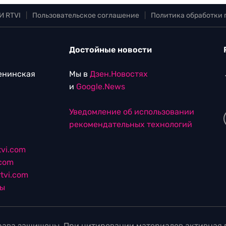
И RTVI
|
Пользовательское соглашение
|
Политика обработки
Достойные новости
Ленинская
Мы в
Дзен.Новостях
и
Google.News
Уведомление об использовании
рекомендательных технологий
vi.com
.com
tvi.com
лы
ава защищены. При цитировании материалов активная г