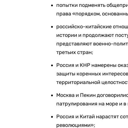
попытки подменять общепр
права «порядком, основанн
российско-китайские отнош
истории и продолжают посту
представляют военно-полит
третьих стран;
Россия и КНР намерены ока
защиты коренных интересов 
территориальной целостност
Москва и Пекин договорили
патрулирования на море и в 
Россия и Китай нарастят со
революциями»;