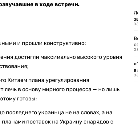
озвучавшие в ходе встречи.
Л
з
0
В
шными и прошли конструктивно;
с
0
ения достигли максимально высокого уровня
«
ствования;
в
0
го Китаем плана урегулирования
т лечь в основу мирного процесса — но лишь
 этому готовы;
о последнего украинца не на словах, а на
 планами поставок на Украину снарядов с