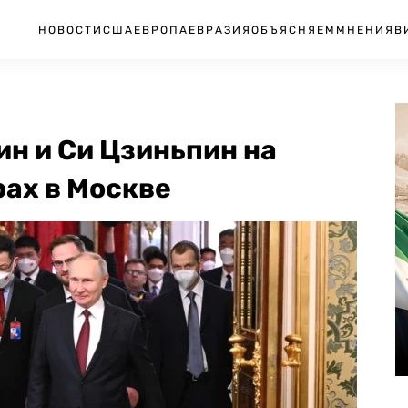
НОВОСТИ
США
ЕВРОПА
ЕВРАЗИЯ
ОБЪЯСНЯЕМ
МНЕНИЯ
В
ин и Си Цзиньпин на
ах в Москве