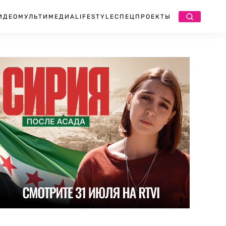
ИДЕО
МУЛЬТИМЕДИА
LIFESTYLE
СПЕЦПРОЕКТЫ