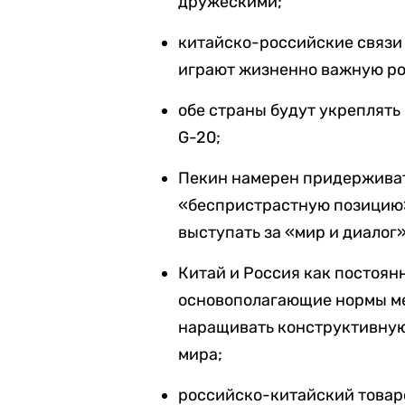
дружескими;
китайско-российские связи
играют жизненно важную ро
обе страны будут укреплят
G-20;
Пекин намерен придерживат
«беспристрастную позицию»
выступать за «мир и диалог
Китай и Россия как постоян
основополагающие нормы м
наращивать конструктивную
мира;
российско-китайский товаро