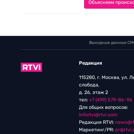
Объясняем происхо
Выходные данные СМ
Редакция
115280, г. Москва, ул. 
слобода,
д. 26, этаж 2
тел:
+7 (499) 579-86-96
Для общих вопросов:
Infortvi@rtvi.com
Редакция RTVI:
news@rt
Маркетинг/PR:
pr@rtvi