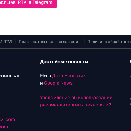
дящее. RTVI в Telegram
И RTVI
|
Пользовательское соглашение
|
Политика обработки
Достойные новости
Ленинская
Мы в
Дзен.Новостях
и
Google.News
Уведомление об использовании
рекомендательных технологий
vi.com
.com