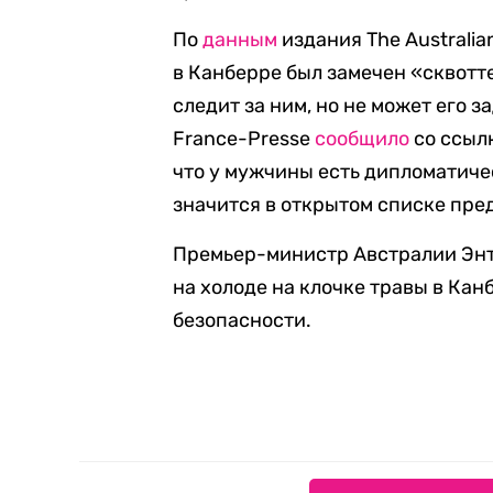
По
данным
издания
The Austr
a
li
в Канберре был замечен «сквот
следит за ним, но не может его з
France-Presse
сообщило
со ссыл
что у мужчины
есть дипломатич
значи
т
ся в
открытом
списке пред
Премьер-министр Австралии
Энт
на холоде на клочке травы в Кан
безопасности.