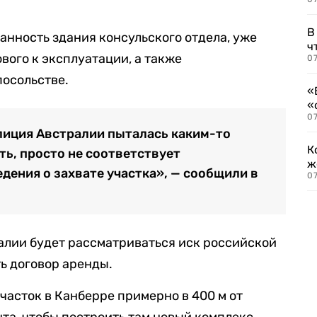
В
нность здания консульского отдела, уже
ч
вого к эксплуатации, а также
07
осольстве.
«
«
07
лиция Австралии пыталась каким-то
К
ть, просто не соответствует
ж
едения о захвате участка», — сообщили в
0
алии будет рассматриваться иск российской
ь договор аренды.
часток в Канберре примерно в 400 м от
та, чтобы построить там новый комплекс