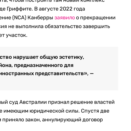
де Гриффите. В августе 2022 года
ление
(
NCA)
Канберры
заявило
о прекращении
сия не выполнила обязательство завершить
ет участок.
ство нарушает общую эстетику,
йона, предназначенного для
иностранных представительств», —
ный суд Австралии признал решение властей
е имеющим юридической силы. Спустя две
 принял
о
закон, аннулирующий договор