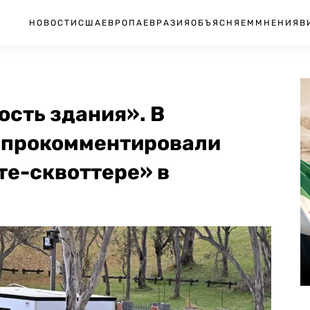
НОВОСТИ
США
ЕВРОПА
ЕВРАЗИЯ
ОБЪЯСНЯЕМ
МНЕНИЯ
В
сть здания». В
 прокомментировали
те-сквоттере» в