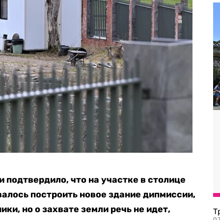
и подтвердило, что на участке в
столице
валось построить новое здание дипмиссии,
ки, но о захвате земли речь не идет,
Т
07