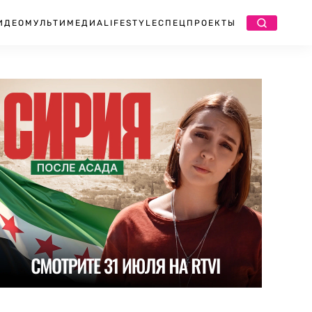
ИДЕО
МУЛЬТИМЕДИА
LIFESTYLE
СПЕЦПРОЕКТЫ