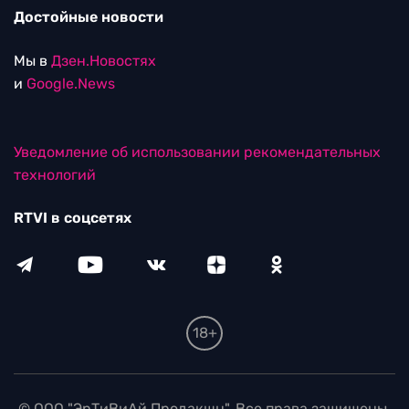
Достойные новости
Мы в
Дзен.Новостях
и
Google.News
Уведомление об использовании рекомендательных
технологий
RTVI в соцсетях
18+
© ООО "ЭрТиВиАй Продакшн". Все права защищены.