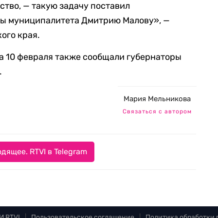
ство, — такую задачу поставил
ы муниципалитета Дмитрию Малову», —
ого края.
на 10 февраля также сообщали губернаторы
.
Мария Мельникова
Связаться с автором
дящее. RTVI в Telegram
И RTVI
|
Пользовательское соглашение
|
Политика обработки