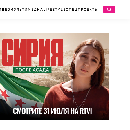
ИДЕО
МУЛЬТИМЕДИА
LIFESTYLE
СПЕЦПРОЕКТЫ