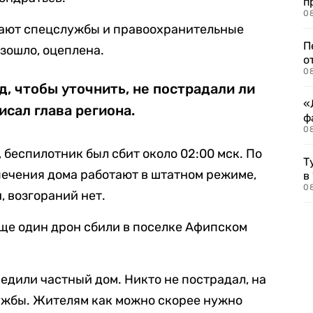
п
08
отают спецслужбы и правоохранительные
П
изошло, оцеплена.
о
08
, чтобы уточнить, не пострадали ли
«
сал глава региона.
ф
0
 беспилотник был сбит около 02:00 мск. По
Т
ечения дома работают в штатном режиме,
в
08
 возгораний нет.
 еще один дрон сбили в поселке Афипском
едили частный дом. Никто не пострадал, на
ужбы. Жителям как можно скорее нужно