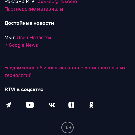
Реклама RTVI:
adv-eu@rtvi.com
Партнерские материалы
Достойные новости
Мы в
Дзен.Новостях
и
Google.News
Уведомление об использовании рекомендательных
технологий
RTVI в соцсетях
18+