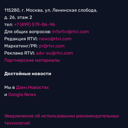
115280, г. Москва, ул. Ленинская слобода,
д. 26, этаж 2
тел:
+7 (499) 579-86-96
Для общих вопросов:
Infortvi@rtvi.com
Редакция RTVI:
news@rtvi.com
Маркетинг/PR:
pr@rtvi.com
Реклама RTVI:
adv-eu@rtvi.com
Партнерские материалы
Достойные новости
Мы в
Дзен.Новостях
и
Google.News
Уведомление об использовании рекомендательных
технологий