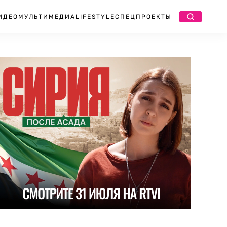
ИДЕО
МУЛЬТИМЕДИА
LIFESTYLE
СПЕЦПРОЕКТЫ