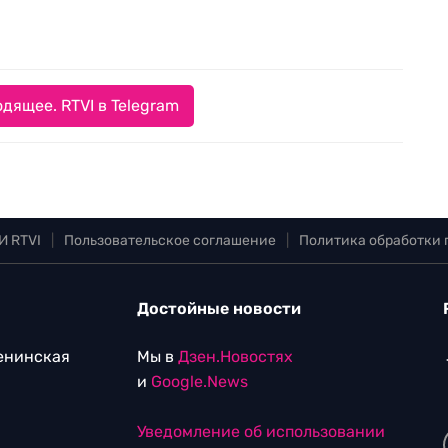
дящее. RTVI в Telegram
И RTVI
|
Пользовательское соглашение
|
Политика обработки
Достойные новости
Ленинская
Мы в
Дзен.Новостях
и
Google.News
Уведомление об использовании