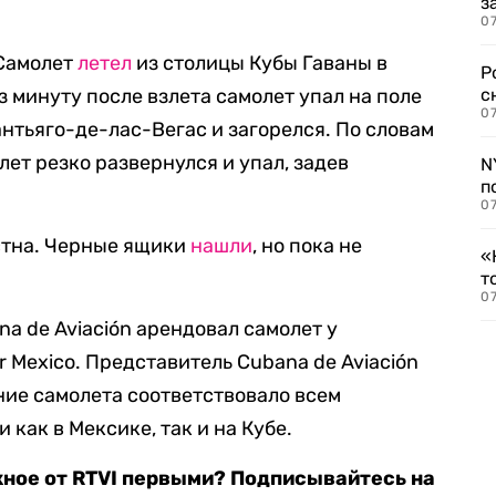
з
07
 Самолет
летел
из столицы Кубы Гаваны в
Р
 минуту после взлета самолет упал на поле
с
07
нтьяго-де-лас-Вегас и загорелся. По словам
ет резко развернулся и упал, задев
N
п
07
стна. Черные ящики
нашли
, но пока не
«
т
07
a de Aviación арендовал самолет у
r Mexico. Представитель Cubana de Aviación
ние самолета соответствовало всем
как в Мексике, так и на Кубе.
жное от RTVI первыми? Подписывайтесь на