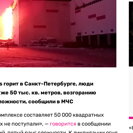
s горит в Санкт-Петербурге, люди
же 50 тыс. кв. метров, возгоранию
ложности, сообщили в МЧС
омплексе составляет 50 000 квадратных
х не поступали», —
говорится
в сообщении
«
, пятый ранг сложности. К ликвидации огня