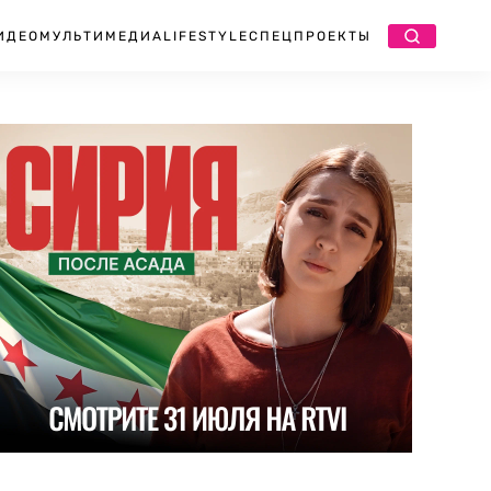
ИДЕО
МУЛЬТИМЕДИА
LIFESTYLE
СПЕЦПРОЕКТЫ