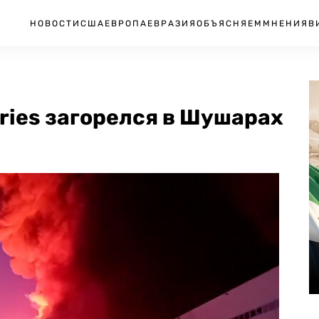
НОВОСТИ
США
ЕВРОПА
ЕВРАЗИЯ
ОБЪЯСНЯЕМ
МНЕНИЯ
В
ries загорелся в Шушарах