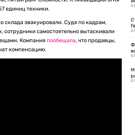
и
0
57 единиц техники.
С
 со склада эвакуировали. Судя по кадрам,
Г
х, сотрудники самостоятельно вытаскивали
07
вещами. Компания
пообещала
, что продавцы,
Ф
учат компенсацию.
в
07
М
р
07