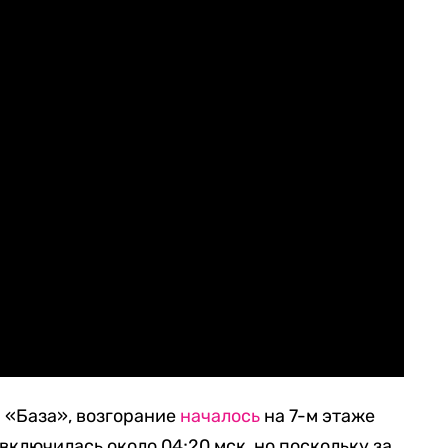
 «База», возгорание
началось
на 7-м этаже
включилась около 04;20 мск, но поскольку за