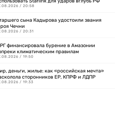
спользовать Starlink для ударов вглубь РФ
7.08.2026 / 20:58
таршего сына Кадырова удостоили звания
ероя Чечни
.08.2026 / 20:31
РГ финансировала бурение в Амазонии
опреки климатическим правилам
.08.2026 / 19:50
ир, деньги, жилье: как «российская мечта»
асколола сторонников ЕР, КПРФ и ЛДПР
.08.2026 / 19:33