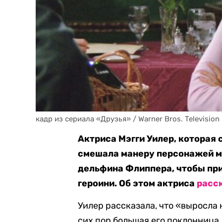
кадр из сериала «Друзья» / Warner Bros. Television
Актриса Мэгги Уилер, которая 
смешала манеру персонажей м
дельфина Флиппера, чтобы пр
героини. Об этом актриса
расс
Уилер рассказала, что «выросла
сих пор большая его поклонница.