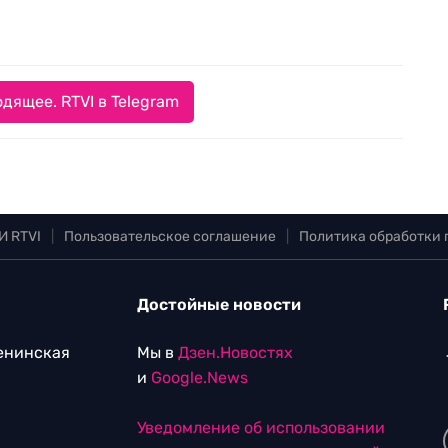
дящее. RTVI в Telegram
И RTVI
|
Пользовательское соглашение
|
Политика обработки
Достойные новости
Ленинская
Мы в
Дзен.Новостях
и
Google.News
Уведомление об использовании