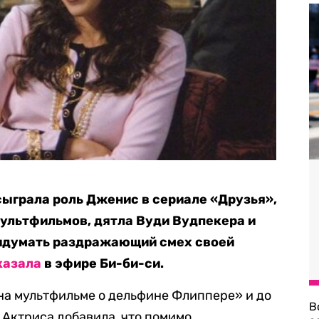
сыграла роль Дженис в сериале «Друзья»,
ультфильмов, дятла Вуди Вудпекера и
идумать раздражающий смех своей
казала
в эфире Би-би-си.
 на мультфильме о дельфине Флиппере» и до
В
 Актриса добавила, что помимо