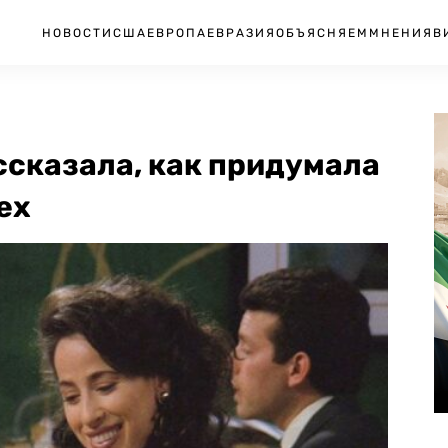
НОВОСТИ
США
ЕВРОПА
ЕВРАЗИЯ
ОБЪЯСНЯЕМ
МНЕНИЯ
В
ссказала, как придумала
ех