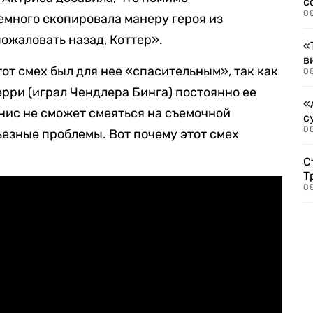
с
0
емного скопировала манеру героя из
ожаловать назад, Коттер».
«
в
тот смех был для нее «спасительным», так как
0
ерри (играл Чендлера Бинга) постоянно ее
«
енис не сможет смеяться на съемочной
с
08
ьезные проблемы. Вот почему этот смех
С
Т
08