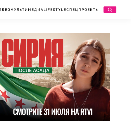
ИДЕО
МУЛЬТИМЕДИА
LIFESTYLE
СПЕЦПРОЕКТЫ