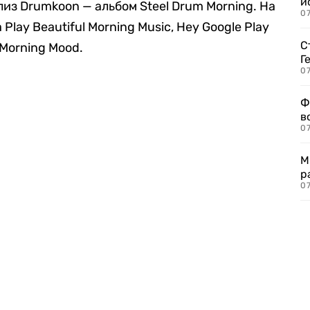
и
из Drumkoon — альбом Steel Drum Morning. На
0
Play Beautiful Morning Music, Hey Google Play
С
y Morning Mood.
Г
07
Ф
в
07
М
р
07