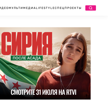
ИДЕО
МУЛЬТИМЕДИА
LIFESTYLE
СПЕЦПРОЕКТЫ