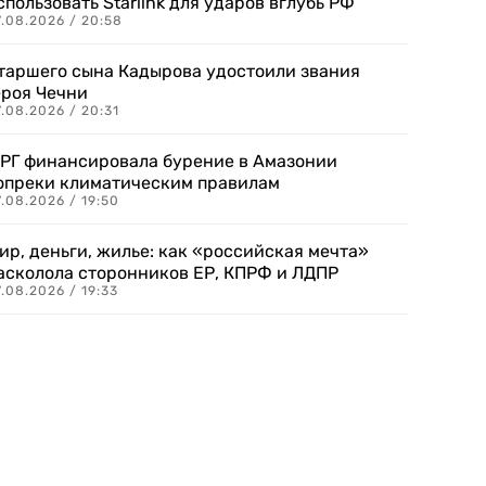
спользовать Starlink для ударов вглубь РФ
7.08.2026 / 20:58
таршего сына Кадырова удостоили звания
ероя Чечни
.08.2026 / 20:31
РГ финансировала бурение в Амазонии
опреки климатическим правилам
.08.2026 / 19:50
ир, деньги, жилье: как «российская мечта»
асколола сторонников ЕР, КПРФ и ЛДПР
.08.2026 / 19:33