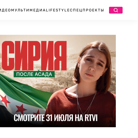
ИДЕО
МУЛЬТИМЕДИА
LIFESTYLE
СПЕЦПРОЕКТЫ