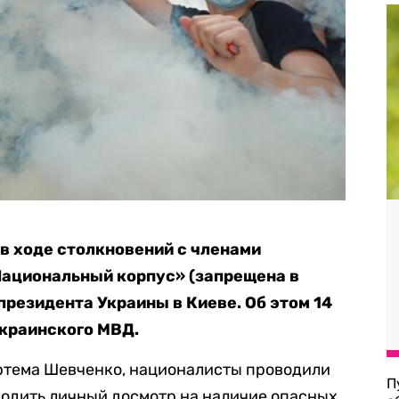
в ходе столкновений с членами
Национальный корпус» (запрещена в
президента Украины в Киеве. Об этом 14
украинского МВД.
ртема Шевченко, националисты проводили
П
ходить личный досмотр на наличие опасных