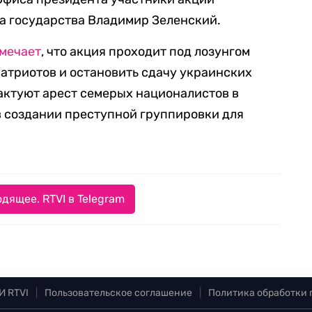
ва государства Владимир Зеленский.
мечает
, что акция проходит под лозунгом
атриотов и остановить сдачу украинских
рактуют арест семерых националистов в
в создании преступной группировки для
дящее. RTVI в Telegram
И RTVI
|
Пользовательское соглашение
|
Политика обработки