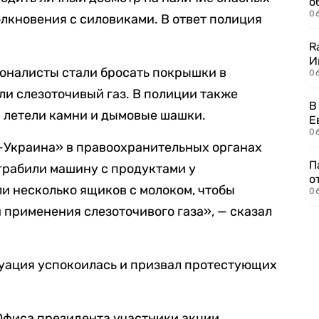
о
06
лкновения с силовиками. В ответ полиция
R
И
ионалисты стали бросать покрышки в
0
ли слезоточивый газ. В полиции также
В
ов летели камни и дымовые шашки.
Е
06
-Украина» в правоохранительных органах
П
ограбили машину с продуктами у
о
и несколько ящиков с молоком, чтобы
06
 применения слезоточивого газа», — сказал
туация успокоилась и призвал протестующих
Офиса президента участники акции