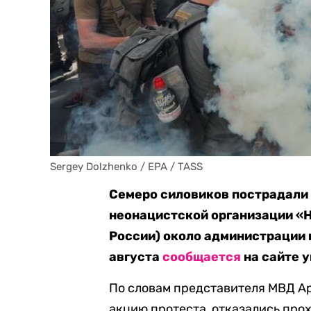
Sergey Dolzhenko / EPA / TASS
Семеро силовиков пострадали 
неонацистской организации «
России) около администрации 
августа
сообщается
на сайте 
По словам представителя МВД А
акцию протеста, отказались про