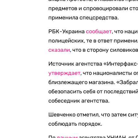
предметов и спровоцировали сто
применила спецсредства.
РБК-Украина
сообщает
, что нац
полицейских, те в ответ примени
сказали
, что в сторону силовик
Источник агентства «Интерфакс
утверждает
, что националисты 
близлежащего магазина. «Забрал
обезопасить себя от последствий
собеседник агентства.
Шевченко отметил, что затем си
соблюдать порядок.
По
данным
агентства УНИАН, от 