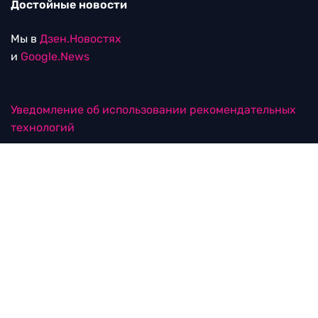
Достойные новости
Мы в
Дзен.Новостях
и
Google.News
Уведомление об использовании рекомендательных
технологий
RTVI в соцсетях
18+
© ООО "ЭрТиВиАй Продакшн". Все права защищены.