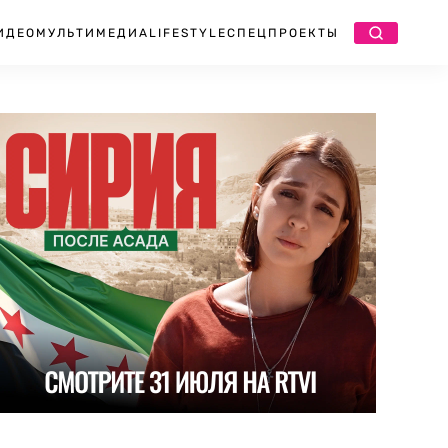
ИДЕО
МУЛЬТИМЕДИА
LIFESTYLE
СПЕЦПРОЕКТЫ