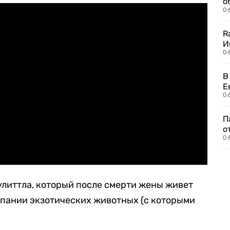
о
06
R
И
0
В
Е
06
П
о
06
литтла, который после смерти жены живет
мпании экзотических животных (с которыми