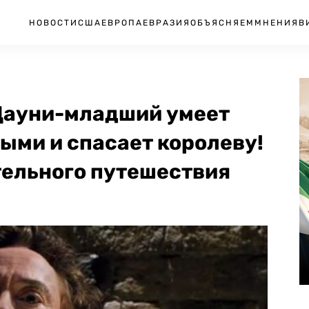
НОВОСТИ
США
ЕВРОПА
ЕВРАЗИЯ
ОБЪЯСНЯЕМ
МНЕНИЯ
В
Дауни-младший умеет
ыми и спасает королеву!
ельного путешествия