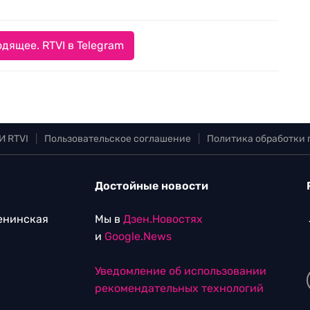
дящее. RTVI в Telegram
И RTVI
|
Пользовательское соглашение
|
Политика обработки
Достойные новости
Ленинская
Мы в
Дзен.Новостях
и
Google.News
Уведомление об использовании
рекомендательных технологий