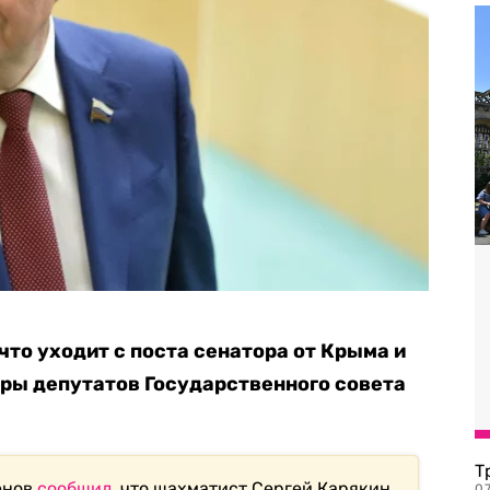
что уходит с поста сенатора от Крыма и
оры депутатов Государственного совета
Т
енов
сообщил
, что шахматист Сергей Карякин
07