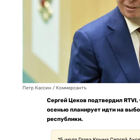
Петр Кассин / Коммерсантъ
Сергей Цеков подтвердил RTVI, 
осенью планирует идти на выб
республики.
15 июля Глава Крыма Сергей Акс