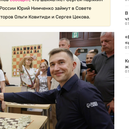
 России Юрий Нимченко займут в Совете
В
оров Ольги Ковитиди и Сергея Цекова.
ч
07
«
«
07
К
ж
0