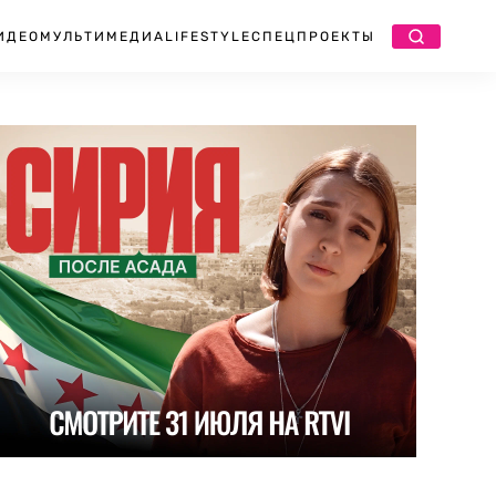
ИДЕО
МУЛЬТИМЕДИА
LIFESTYLE
СПЕЦПРОЕКТЫ